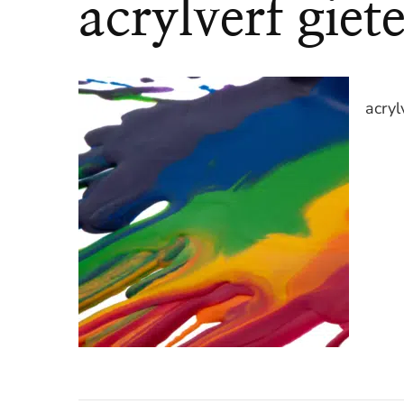
acrylverf giet
acryl