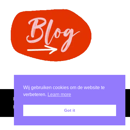
Wij gebruiken cookies om de website te
verbeteren.
Learn more
De Kunstweide, 2023 Chic Lite | Ontwikkeld door
Rara Themes
. Mogelijk gemaakt door
WordPress
.
Got it