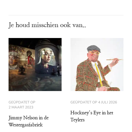
Je houd misschien ook van..
GEÜPDATET OP
GEÜPDATET OP
4 JULI 2026
2 MAART 2023
Hockney’s Eye in het
Jimmy Nelson in de
Teylers
Westergasfabriek